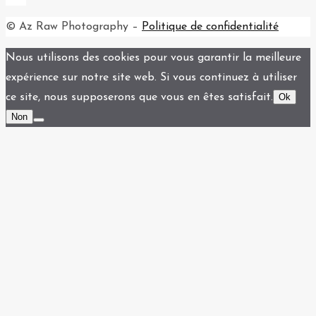
© Az Raw Photography –
Politique de confidentialité
Back
Nous utilisons des cookies pour vous garantir la meilleure
to
expérience sur notre site web. Si vous continuez à utiliser
Top
ce site, nous supposerons que vous en êtes satisfait.
Ok
Non