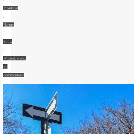
Montréal
/
Nature
/
Snow
/
Winter
Laissez
un
commentaire