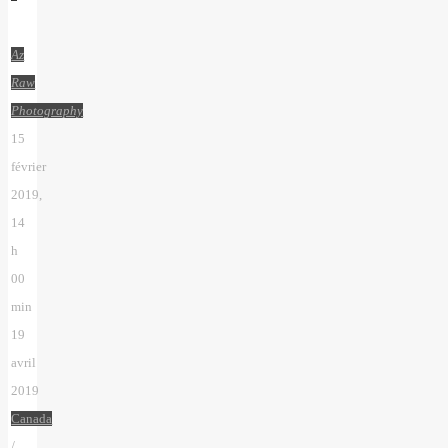
Az
Raw
Photography
15
février
2019,
14
h
00
min
19
avril
2019
Canada
/