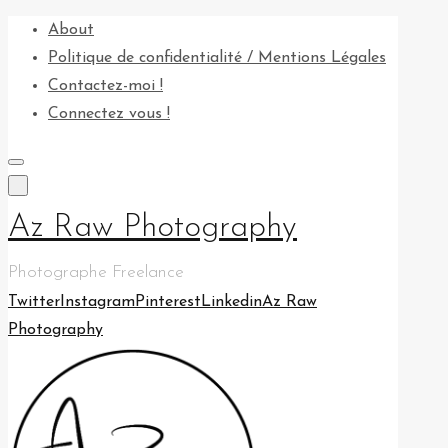
Skip
About
to
Politique de confidentialité / Mentions Légales
content
Contactez-moi !
Connectez vous !
Az Raw Photography
Photographe Freelance
Twitter
Instagram
Pinterest
Linkedin
Az Raw
Photography